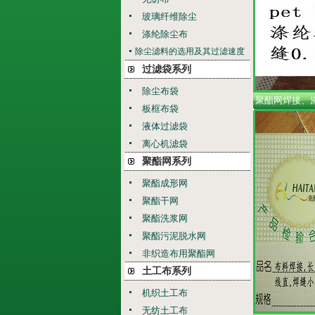
玻璃纤维除尘
涤纶除尘布
除尘滤料的选用及其过滤速度
过滤袋系列
除尘布袋
聚酯网焊接、涤
板框布袋
液体过滤袋
离心机滤袋
聚酯网系列
聚酯成形网
聚酯干网
聚酯洗浆网
聚酯污泥脱水网
非织造布用聚酯网
土工布系列
机织土工布
无纺土工布