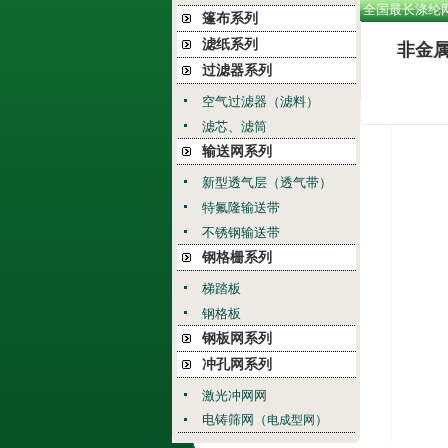
全国最长涤纶
篷布系列
滤纸系列
非金
过滤器系列
空气过滤器（滤料）
滤芯、滤筒
输送网系列
新型透气层（透气带）
特氟隆输送带
不锈钢输送带
钢格栅系列
梯踏板
钢格板
钢板网系列
冲孔网系列
激光冲网网
电铸筛网（
）
电成型网