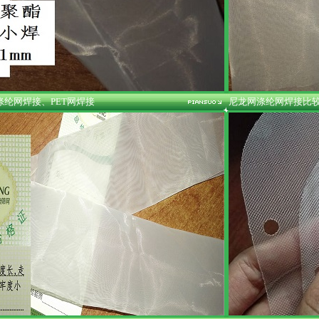
纶网焊接、PET网焊接
尼龙网涤纶网焊接比