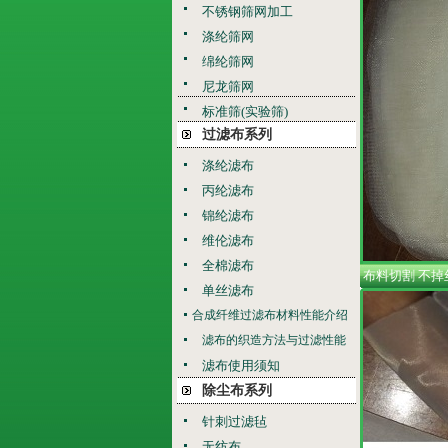
不锈钢筛网加工
涤纶筛网
绵纶筛网
尼龙筛网
标准筛(实验筛)
过滤布系列
涤纶滤布
丙纶滤布
锦纶滤布
维伦滤布
全棉滤布
布料切割 不掉
单丝滤布
合成纤维过滤布材料性能介绍
滤布的织造方法与过滤性能
滤布使用须知
除尘布系列
针刺过滤毡
无纺布