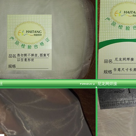
丝
尼龙网焊接